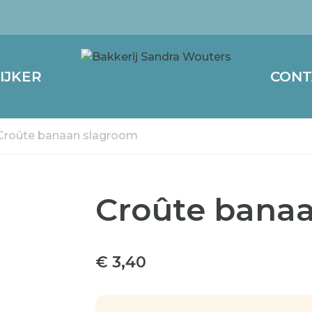
KIJKER
CONT
Croûte banaan slagroom
Croûte bana
€ 3,40